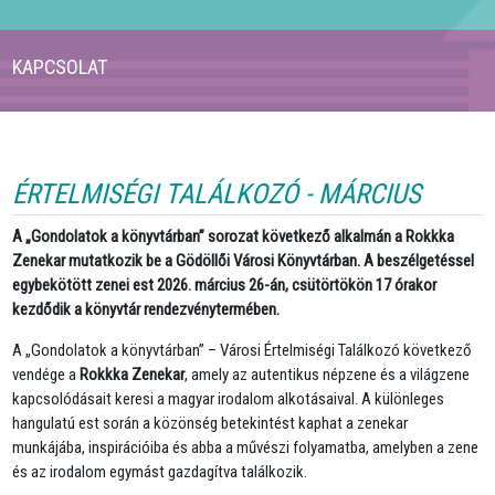
KAPCSOLAT
ÉRTELMISÉGI TALÁLKOZÓ - MÁRCIUS
A „Gondolatok a könyvtárban” sorozat következő alkalmán a
Rokkka
Zenekar
mutatkozik be a Gödöllői Városi Könyvtárban. A beszélgetéssel
egybekötött zenei est
2026. március 26-án, csütörtökön 17 órakor
kezdődik a könyvtár rendezvénytermében.
A „Gondolatok a könyvtárban” – Városi Értelmiségi Találkozó következő
vendége a
Rokkka Zenekar
, amely az autentikus népzene és a világzene
kapcsolódásait keresi a magyar irodalom alkotásaival. A különleges
hangulatú est során a közönség betekintést kaphat a zenekar
munkájába, inspirációiba és abba a művészi folyamatba, amelyben a zene
és az irodalom egymást gazdagítva találkozik.