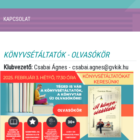
KAPCSOLAT
KÖNYVSÉTÁLTATÓK - OLVASÓKÖR
Klubvezető:
Csabai Ágnes - csabai.agnes@gvkik.hu