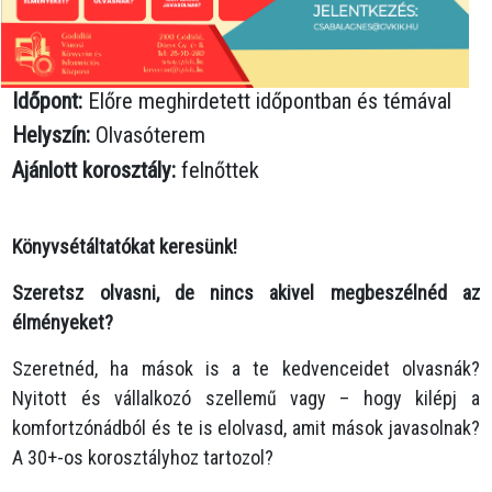
Időpont:
Előre meghirdetett időpontban és témával
Helyszín:
Olvasóterem
Ajánlott korosztály:
felnőttek
Könyvsétáltatókat keresünk!
Szeretsz olvasni, de nincs akivel megbeszélnéd az
élményeket?
Szeretnéd, ha mások is a te kedvenceidet olvasnák?
Nyitott és vállalkozó szellemű vagy – hogy kilépj a
komfortzónádból és te is elolvasd, amit mások javasolnak?
A 30+-os korosztályhoz tartozol?