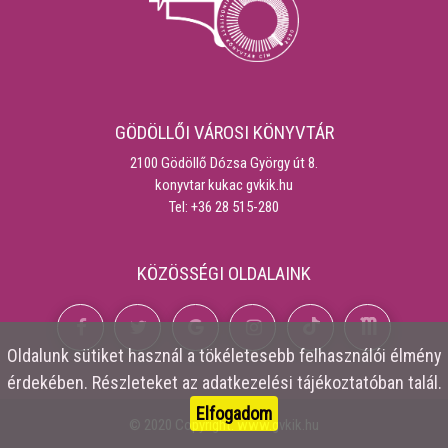
GÖDÖLLŐI VÁROSI KÖNYVTÁR
2100 Gödöllő Dózsa György út 8.
konyvtar kukac gvkik.hu
Tel: +36 28 515-280
KÖZÖSSÉGI OLDALAINK
Oldalunk
sütiket
használ a tökéletesebb felhasználói élmény
érdekében. Részleteket az
adatkezelési tájékoztatóban
talál.
Elfogadom
© 2020 Copyright:
www.gvkik.hu