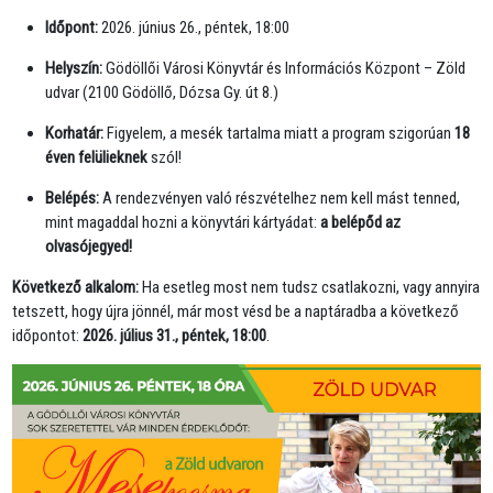
Időpont:
2026. június 26., péntek, 18:00
Helyszín:
Gödöllői Városi Könyvtár és Információs Központ – Zöld
udvar (2100 Gödöllő, Dózsa Gy. út 8.)
Korhatár:
Figyelem, a mesék tartalma miatt a program szigorúan
18
éven felülieknek
szól!
Belépés:
A rendezvényen való részvételhez nem kell mást tenned,
mint magaddal hozni a könyvtári kártyádat:
a belépőd az
olvasójegyed!
Következő alkalom:
Ha esetleg most nem tudsz csatlakozni, vagy annyira
tetszett, hogy újra jönnél, már most vésd be a naptáradba a következő
időpontot:
2026. július 31., péntek, 18:00
.