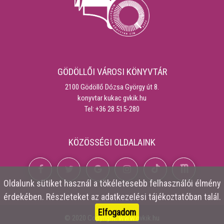
GÖDÖLLŐI VÁROSI KÖNYVTÁR
2100 Gödöllő Dózsa György út 8.
konyvtar kukac gvkik.hu
Tel: +36 28 515-280
KÖZÖSSÉGI OLDALAINK
Oldalunk
sütiket
használ a tökéletesebb felhasználói élmény
érdekében. Részleteket az
adatkezelési tájékoztatóban
talál.
Elfogadom
© 2020 Copyright:
www.gvkik.hu