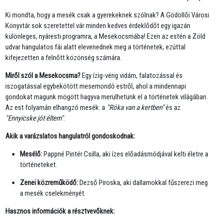
Ki mondta, hogy a mesék csak a gyerekeknek szólnak? A Gödöllői Városi
Könyvtár sok szeretettel vár minden kedves érdeklődőt egy igazán
különleges, nyáresti programra, a Mesekocsmába! Ezen az estén a Zöld
udvar hangulatos fái alatt elevenednek meg a történetek, ezúttal
kifejezetten a felnőtt közönség számára.
Miről szól a Mesekocsma?
Egy ízig-vérig vidám, falatozással és
iszogatással egybekötött mesemondó estről, ahol a mindennapi
gondokat magunk mögött hagyva merülhetünk el a történetek világában.
Az est folyamán elhangzó mesék: a
"Róka van a kertben"
és az
"Ennyicske jót éltem"
.
Akik a varázslatos hangulatról gondoskodnak:
Mesélő:
Pappné Pintér Csilla, aki ízes előadásmódjával kelti életre a
történeteket.
Zenei közreműködő:
Dezső Piroska, aki dallamokkal fűszerezi meg
a mesék cselekményét.
Hasznos információk a résztvevőknek: