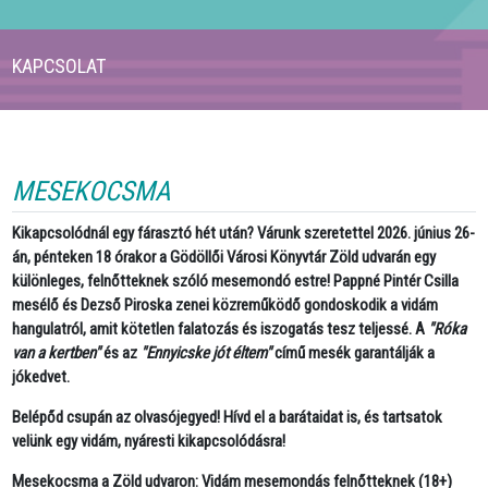
KAPCSOLAT
MESEKOCSMA
Kikapcsolódnál egy fárasztó hét után? Várunk szeretettel 2026. június 26-
án, pénteken 18 órakor a Gödöllői Városi Könyvtár Zöld udvarán egy
különleges, felnőtteknek szóló mesemondó estre! Pappné Pintér Csilla
mesélő és Dezső Piroska zenei közreműködő gondoskodik a vidám
hangulatról, amit kötetlen falatozás és iszogatás tesz teljessé. A
"Róka
van a kertben"
és az
"Ennyicske jót éltem"
című mesék garantálják a
jókedvet.
Belépőd csupán az olvasójegyed!
Hívd el a barátaidat is, és tartsatok
velünk egy vidám, nyáresti kikapcsolódásra!
Mesekocsma a Zöld udvaron: Vidám mesemondás felnőtteknek (18+)