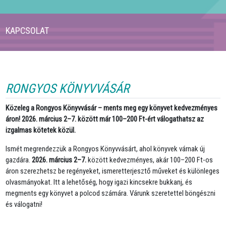
KAPCSOLAT
RONGYOS KÖNYVVÁSÁR
Közeleg a Rongyos Könyvvásár – ments meg egy könyvet kedvezményes
áron!
2026. március 2–7.
között már 100–200 Ft-ért válogathatsz az
izgalmas kötetek közül.
Ismét megrendezzük a Rongyos Könyvvásárt, ahol könyvek várnak új
gazdára.
2026. március 2–7.
között kedvezményes, akár 100–200 Ft-os
áron szerezhetsz be regényeket, ismeretterjesztő műveket és különleges
olvasmányokat. Itt a lehetőség, hogy igazi kincsekre bukkanj, és
megments egy könyvet a polcod számára. Várunk szeretettel böngészni
és válogatni!