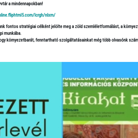
yvtár a mindennapokban!
nline.fliphtml5.com/lcrgh/nlxm/
nk fontos stratégiai célként jelölte meg a
zöld szemléletformálást
, a
környez
pi munkába.
hogy
környezetbarát, fenntartható szolgáltatásainkat
még több olvasónk számá