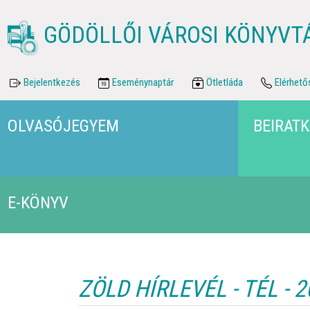
GÖDÖLLŐI VÁROSI KÖNYVT
Bejelentkezés
Eseménynaptár
Ötletláda
Elérhető
OLVASÓJEGYEM
BEIRAT
E-KÖNYV
ZÖLD HÍRLEVÉL - TÉL - 