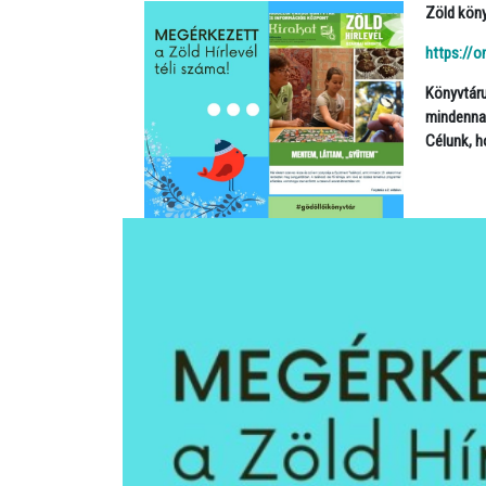
Zöld kön
https://o
Könyvtáru
mindenna
Célunk, 