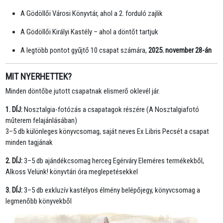
A Gödöllői Városi Könyvtár, ahol a 2. forduló zajlik
A Gödöllői Királyi Kastély – ahol a döntőt tartjuk
A legtöbb pontot gyűjtő 10 csapat számára,
2025. november 28-án
MIT NYERHETTEK?
Minden döntőbe jutott csapatnak elismerő oklevél jár.
1. DÍJ:
Nosztalgia-fotózás a csapatagok részére (A Nosztalgiafotó
műterem felajánlásában)
3–5 db különleges könyvcsomag, saját neves Ex Libris Pecsét a csapat
minden tagjának
2. DÍJ:
3–5 db ajándékcsomag herceg Egérváry Eleméres termékekből,
Alkoss Velünk! könyvtári óra meglepetésekkel
3. DÍJ:
3–5 db exkluzív kastélyos élmény belépőjegy, könyvcsomag a
legmenőbb könyvekből