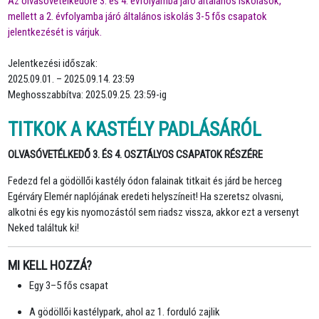
Az olvasóvetélkedőre 3. és 4. évfolyamba járó általános iskolások,
mellett a 2. évfolyamba járó általános iskolás 3-5 fős csapatok
jelentkezését is várjuk.
Jelentkezési időszak:
2025.09.01. – 2025.09.14. 23:59
Meghosszabbítva: 2025.09.25. 23:59-ig
TITKOK A KASTÉLY PADLÁSÁRÓL
OLVASÓVETÉLKEDŐ 3. ÉS 4. OSZTÁLYOS CSAPATOK RÉSZÉRE
Fedezd fel a gödöllői kastély ódon falainak titkait és járd be herceg
Egérváry Elemér naplójának eredeti helyszíneit! Ha szeretsz olvasni,
alkotni és egy kis nyomozástól sem riadsz vissza, akkor ezt a versenyt
Neked találtuk ki!
MI KELL HOZZÁ?
Egy 3–5 fős csapat
A gödöllői kastélypark, ahol az 1. forduló zajlik