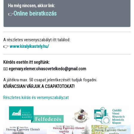
Ha még nincsen, akkor link:
Online beiratkozás
👉
A részletes versenyszabályt itt találod:
👉
www.kiralyikastely.hu/
Kérdés esetén itt segítünk:
📧
egervary.elemer.olvasovetelkedo@gmail.com
A játékra max. 50 csapat jelentkezését tudjuk fogadni.
KÍVÁNCSIAN VÁRJUK A CSAPATOTOKAT!
Részletes kiírás és versenyszabályzat