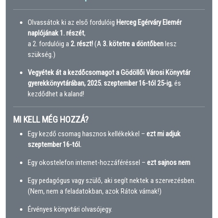
Olvassátok ki az első fordulóig
Herceg Egérváry Elemér
naplójának 1. részét
,
a 2. fordulóig a
2. részt!
(A
3. kötetre a döntőben
lesz
szükség.)
Vegyétek át a kezdőcsomagot a Gödöllői Városi Könyvtár
gyerekkönyvtárában,
2025. szeptember 16-tól 25-ig
, és
kezdődhet a kaland!
MI KELL MÉG HOZZÁ?
Egy kezdő csomag hasznos kellékekkel –
ezt mi adjuk
szeptember 16-tól.
Egy okostelefon internet-hozzáféréssel –
ezt sajnos nem
Egy pedagógus vagy szülő, aki segít nektek a szervezésben.
(Nem, nem a feladatokban, azok Rátok várnak!)
Érvényes könyvtári olvasójegy.