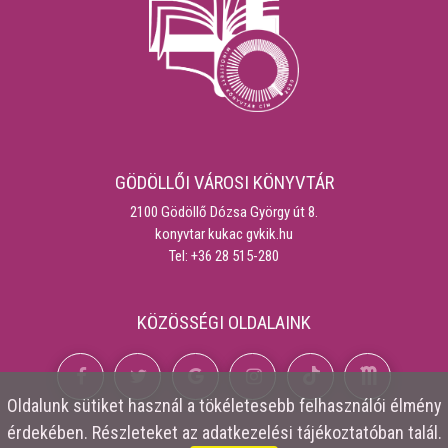
GÖDÖLLŐI VÁROSI KÖNYVTÁR
2100 Gödöllő Dózsa György út 8.
konyvtar kukac gvkik.hu
Tel: +36 28 515-280
KÖZÖSSÉGI OLDALAINK
Oldalunk
sütiket
használ a tökéletesebb felhasználói élmény
érdekében. Részleteket az
adatkezelési tájékoztatóban
talál.